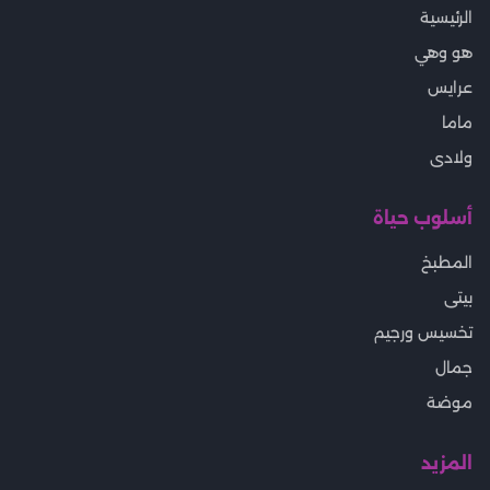
الرئيسية
هو وهي
عرايس
ماما
ولادى
أسلوب حياة
المطبخ
بيتى
تخسيس ورجيم
جمال
موضة
المزيد