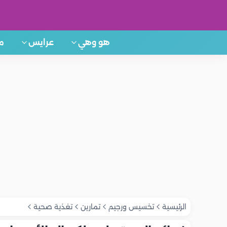
هو وهي
عرايس
م
الرئيسية
تخسيس ورجيم
تمارين
تغذية صحية