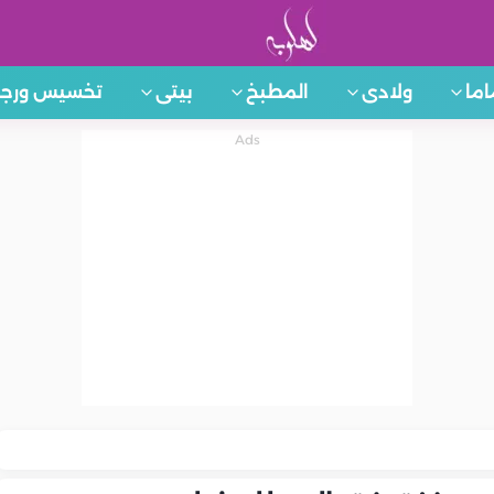
اما
ولادى
المطبخ
بيتى
تخسيس ورجي