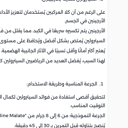
على الرغم من أن كلا المركبين يُستخدمان لتعزيز الأداء
الأرجينين في الجسم.
الأرجينين يتم تكسيره سريعًا في الكبد، مما يقلل من فا
السيترولين يُمتص بشكل أفضل ويُحافظ على مستوى ال
يُعتبر أكثر أمانًا وأقل تسببًا في الآثار الجانبية الهضمية.
لهذا السبب، يُفضل العديد من الرياضيين السيترولين كم
الجرعة المناسبة وطريقة الاستخدام:
لتحقيق أقصى استفادة من فوائد السيترولين لكمال ال
التوقيت المناسب.
الجرعة النموذجية: من 6 إلى 8 جرام من "L-Citrulline Malate" يوميًا.
يُنصح بتناوله قبل التمرين بـ 30 إلى 45 دقيقة.