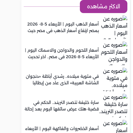
الاكثر مشاهده
أسعار الذهب اليوم | الأربعاء 5-8- 2026
بمصر ارتفاع أسعار الذهب في مصر حيث
سجل عيار 21 متوسط 5,920 جنيه
أسعار اللحوم والدواجن والاسماك اليوم |
الأربعاء 5-8-2026 في مصر.. اخر تحديث
في مئوية ميلاده.. رشدي أباظة «دنجوان
الشاشة العربية» الذي عاد من إيطاليا
ليصنع مجده في السينما المصرية
سارة خليفة تتصدر التريند.. الحكم في
قضية هتك عرض سائقها اليوم بعد إحالة
أوراقها للمفتي في تصنيع المخدرات
أسعار الخضروات والفاكهة اليوم | الأربعاء