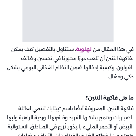
في هذا المقال من
لهلوبة
، سنتناول بالتفصيل كيف يمكن
لفاكهة التنين أن تلعب دورًا محوريًا في تحسين وظائف
القولون، وكيفية إدخالها ضمن النظام الغذائي اليومي بشكل
ذكي وفعّال.
ما هي فاكهة التنين؟
فاكهة التنين، المعروفة أيضًا باسم "بيتايا"، تنتمي لعائلة
الصباريات وتتميز بشكلها الفريد وقشرتها الوردية الزاهية ولبها
الأبيض أو الأحمر المليء بالبذور. تُزرع في المناطق الاستوائية
وتعتبر من الفواكه الغنية بالفيتامينات، الألياف، مضادات