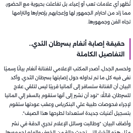
تُظهر أي علامات تعب أو إعياء، بل تفاعلت بحيوية مع الحضور،
مما زاد من احترام الجمهور لها وإعجابهم بإصرارها والتزامها
تجاه الفن وجمهورها.
حقيقة إصابة أنغام بسرطان الثدي..
التفاصيل الكاملة
ولحسم الجدل، أصدر المكتب الإعلامي للفنانة أنغام بيانًا رسميًا
نفى فيه كل ما تم تداوله حول إصابتها بسرطان الثدي. وأكد
البيان أن الفنانة ستسافر إلى ألمانيا قريبًا ليس لتلقي علاج
للسرطان، قائلًا: "نود أن نشير إلى أنها ستقوم بالسفر إلي المانيا
لإجراء فحوصات طبية علي البنكرياس وعقب عودتها ستقوم
بتسجيل أغنيات جديدة استعدادا لطرحها هذا الصيف".
وأضاف البيان: "وطالبت وسائل الإعلام تحري الدقة في نشر
مثل هذه الأخبار التي تحدث حالة من الخوف والهلع لجمهورها،