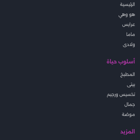
الرئيسية
هو وهي
عرايس
ماما
ولادى
أسلوب حياة
المطبخ
بيتى
تخسيس ورجيم
جمال
موضة
المزيد