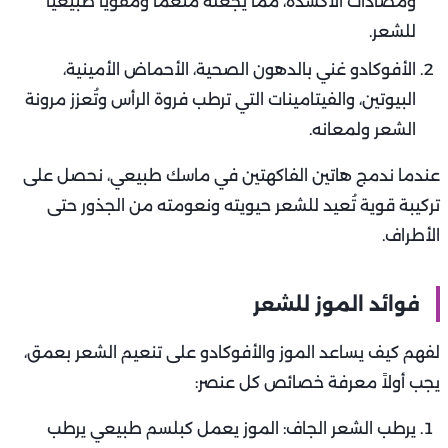
ومضادات الأكسدة، مما يجعله منعمًا ومقويًا طبيعيًا
للشعر.
الأفوكادو غني بالدهون الصحية، الأحماض الأمينية،
البيوتين، والفيتامينات التي ترطب فروة الرأس وتُعزز مرونة
الشعر ولمعانه.
عندما ندمج هاتين الفاكهتين في ماسك طبيعي، نحصل على
تركيبة قوية تُعيد للشعر حيويته ونعومته من الجذور حتى
الأطراف.
فوائد الموز للشعر
لفهم كيف يساعد الموز والأفوكادو على تنعيم الشعر بعمق،
يجب أولاً معرفة خصائص كل عنصر:
يرطب الشعر الجاف: الموز يعمل كبلسم طبيعي يرطب