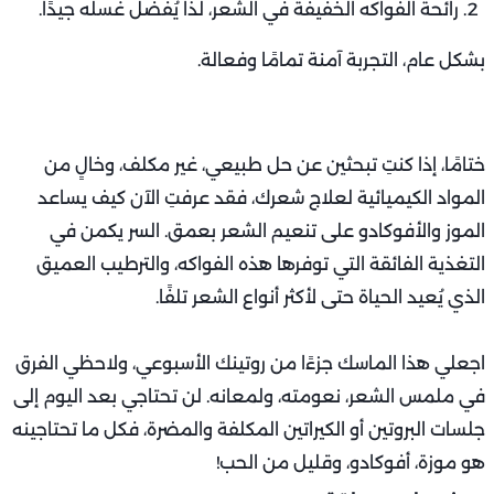
رائحة الفواكه الخفيفة في الشعر، لذا يُفضل غسله جيدًا.
بشكل عام، التجربة آمنة تمامًا وفعالة.
ختامًا، إذا كنتِ تبحثين عن حل طبيعي، غير مكلف، وخالٍ من
المواد الكيميائية لعلاج شعرك، فقد عرفتِ الآن كيف يساعد
الموز والأفوكادو على تنعيم الشعر بعمق. السر يكمن في
التغذية الفائقة التي توفرها هذه الفواكه، والترطيب العميق
الذي يُعيد الحياة حتى لأكثر أنواع الشعر تلفًا.
اجعلي هذا الماسك جزءًا من روتينك الأسبوعي، ولاحظي الفرق
في ملمس الشعر، نعومته، ولمعانه. لن تحتاجي بعد اليوم إلى
جلسات البروتين أو الكيراتين المكلفة والمضرة، فكل ما تحتاجينه
هو موزة، أفوكادو، وقليل من الحب!