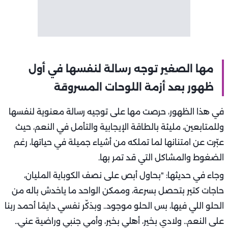
مها الصغير توجه رسالة لنفسها في أول
ظهور بعد أزمة اللوحات المسروقة
في هذا الظهور، حرصت مها على توجيه رسالة معنوية لنفسها
وللمتابعين، مليئة بالطاقة الإيجابية والتأمل في النعم، حيث
عبّرت عن امتنانها لما تملكه من أشياء جميلة في حياتها، رغم
الضغوط والمشاكل التي قد تمر بها.
وجاء في حديثها: "بحاول أبص على نصف الكوباية المليان،
حاجات كتير بتحصل بسرعة، وممكن الواحد ما ياخدش باله من
الحلو اللي فيها، بس الحلو موجود.. وبذكّر نفسي دايمًا أحمد ربنا
على النعم.. ولادي بخير، أهلي بخير، وأمي جنبي وراضية عني..