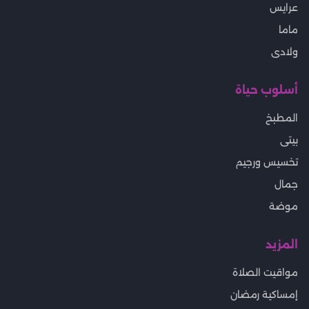
عرايس
ماما
ولادى
أسلوب حياة
المطبخ
بيتى
تخسيس ورجيم
جمال
موضة
المزيد
مواقيت الصلاة
إمساكية رمضان