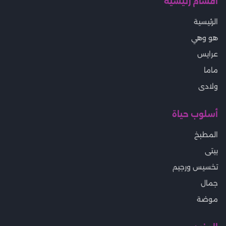
أقسام رئيسية
الرئيسية
هو وهي
عرايس
ماما
ولادى
أسلوب حياة
المطبخ
بيتى
تخسيس ورجيم
جمال
موضة