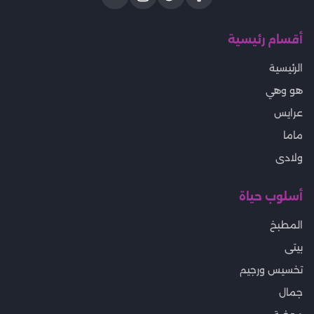
أقسام رئيسية
الرئيسية
هو وهي
عرايس
ماما
ولادى
أسلوب حياة
المطبخ
بيتى
تخسيس ورجيم
جمال