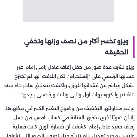
ويزو تخسر أكثر من نصف وزنها وتخفي
الحقيقة
ويزو نشرت عدة صور من حفل زفاف عادل رامي إمام، عبر
حسابها الرسمي على "إنستجرام"، لكن اللافت أنها لم تصرّح
بشكل مباشر عن فقدانها للوزن، واكتفت بتعليق ساخر جاء فيه:
"الفلاتر والكورسيهات اول وتانى وتالت ورقصنى ياجدع".
ورغم محاولتها التخفيف من وضوح التغيير الكبير في مظهرها،
إلا أن صورًا أخرى نشرتها الفنانة مي كساب، أمس، من حفل
زفاف حفيد عادل إمام، كشفت أن خسارة الوزن كانت فعلية
وليست مجرد تعديل بالفلاتر أو حيل تصوير. الصور التي نشرتها