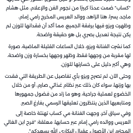
"كساب" ضمت عددًا كبيرًا من نجوم الفن والإعلام، مثل هشام
ماجد، يسرا، هنا الزاهد، ووالد العريس المخرج رامي إمام،
وظهرت ويزو فيها برفقة الجميع، مما أكد أن فقدانها للوزن لم
يكن نتيجة تعديل بصري بل هو حقيقة واضحة.
كما نشرت الفنانة ويزو، خلال الساعات القليلة الماضية، صورة
لها مقربة من وجهها فقط، وظهر وجهها بخسارة وزن واضحة،
وهي أكبر دليل على خسارتها للوزن.
وحتى الآن، لم تصرح ويزو بأي تفاصيل عن الطريقة التي فقدت
بها وزنها، سواء كان ذلك عبر نظام غذائي صارم، أو من خلال
الخضوع لعملية جراحية، وهو ما زاد من فضول جمهورها
ومتابعيها الذين ينتظرون تعليقها الرسمي بفارغ الصبر.
وفي سياق آخر، وجهت الفنانة مي كساب تهنئة خاصة إلى
العريس ووالده رامي إمام عبر حسابها، معلقة: "فرح ابن الغالي
المحترم ابن الأصول، عقبال البكاري، الله يسعدكم".