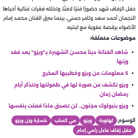
حفل الزفاف شهد حضورًا فنيًا لافتًا، وتخلله فقرات غنائية أحياها
النجمان أحمد سعد وتامر حسني، بينما سرق الفنان محمد إمام
الأضواء برقصة عفوية مع ابنتيه.
موضوعات متعلقة:
شاهد الفنانة دينا محسن الشهيرة بـ"ويزو" بعد فقد
وزنها
5 معلومات عن ويزو وخطيبها المخرج
ويزو تكشف عن صورة لها في طفولتها وتتذكر أيام
رمضان زمان
ويزو بنيولوك مجنون.. لن تصدق ماذا فعلت بنفسها
الوسوم:
لهلوبة
ويزو
مي كساب
خسارة وزن ويزو
حفل زفاف عادل رامي إمام