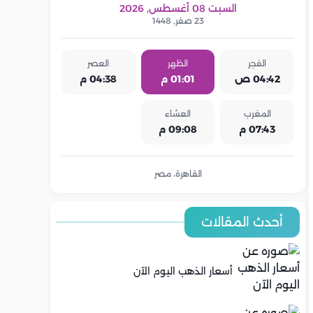
السبت 08 أغسطس, 2026
23 صفر, 1448
الفجر
الظهر
العصر
04:42 ص
01:01 م
04:38 م
المغرب
العشاء
07:43 م
09:08 م
القاهرة، مصر
أحدث المقالات
أسعار الذهب اليوم الآن