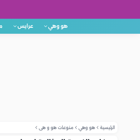
هو وهي
عرايس
م
الرئيسية
هو وهي
منوعات هو و هى