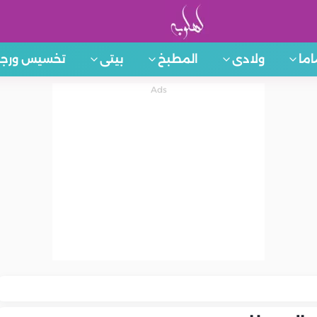
اما
ولادى
المطبخ
بيتى
تخسيس ورجي