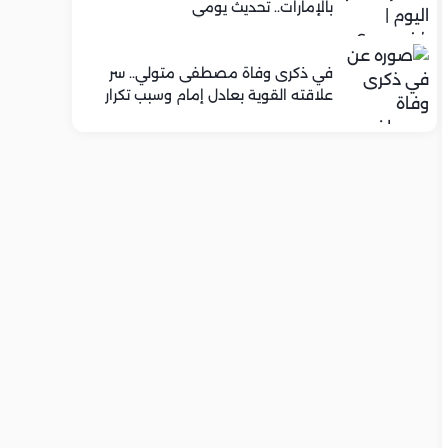
بالإمارات.. تحديث يومي
في ذكرى وفاة مصطفى متولي.. سر
علاقته القوية بعادل إمام وسبب تكرار
تعاونهما الفني