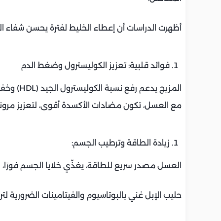
أظهرت الدراسات أن إعطاء الخليط لفترة يحسن شفاء ا
فوائد قلبية: تعزيز الكوليسترول وضغط الدم
المزيج يدعم رفع نسبة الكوليسترول الجيد (HDL) وخفض الضار (LDL)، ما يحسن من صحة القلب.
مع العسل، تكون مضادات الأكسدة أقوى، لتعزيز مرون
زيادة الطاقة وترطيب الجسم:
العسل مصدر سريع للطاقة، يغذّي خلايا الجسم فورًا، بين
حليب الإبل غني بالبوتاسيوم والفيتامينات الضرورية ل