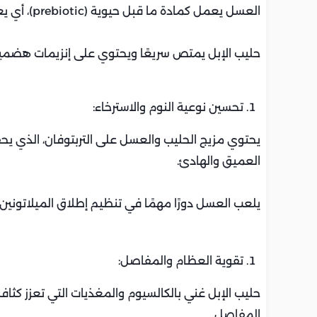
العسل يعمل كمادة ما قبل حيوية (prebiotic)، أي يعزز نمو البكتيريا النافعة في الأمعاء .
حليب الإبل يمتص سريعًا ويحتوي على إنزيمات هضمية،
تحسين نوعية النوم والاسترخاء:
يحتوي مزيج الحليب والعسل على التربتوفان، الذي يحف
العميق والهادئ.
يلعب العسل دورًا مهمًا في تنظيم إطلاق الميلاتونين م
تقوية العظام والمفاصل:
حليب الإبل غني بالكالسيوم والمغذيات التي تعزز كثا
المفاصل.