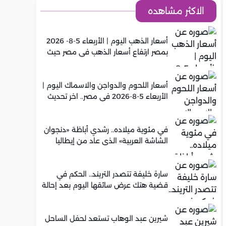
الاكثر مشاهده
أسعار الذهب اليوم | الأربعاء 5-8- 2026
بمصر ارتفاع أسعار الذهب في مصر حيث
سجل عيار 21 متوسط 5,920 جنيه
أسعار اللحوم والدواجن والاسماك اليوم |
الأربعاء 5-8-2026 في مصر.. اخر تحديث
في مئوية ميلاده.. رشدي أباظة «دنجوان
الشاشة العربية» الذي عاد من إيطاليا
ليصنع مجده في السينما المصرية
سارة خليفة تتصدر التريند.. الحكم في
قضية هتك عرض سائقها اليوم بعد إحالة
أوراقها للمفتي في تصنيع المخدرات
شيرين عبد الوهاب تستعد لحفل الساحل