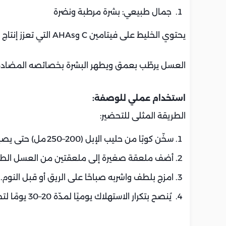
جمال طبيعي: بشرة مرطبة ونضرة
يحتوي الخليط على فيتامين C وAHAs التي تعزز إنتاج الكولاجين وتفتيح التصبغات .
العسل يرطّب بعمق ويطهر البشرة بخصائصه المضادة لل
استخدام عملي للوصفة:
الطريقة المثلى للتحضير:
سخّن كوبًا من حليب الإبل (200–250 مل) حتى يصبح دافئًا، دون الغليان.
أضف ملعقة صغيرة إلى ملعقتين من العسل الطب
امزج بلطف واشربه صباحًا على الريق أو قبل النوم.
يُنصح بتكرار الاستهلاك يوميًا لمدّة 20–30 يومًا لتحقيق التأثير، ثمّ راقب التغيرات.