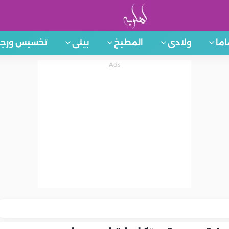
اما
ولادى
المطبخ
بيتى
تخسيس ورجي