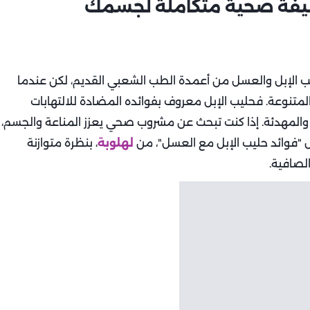
وليفة صحية متكاملة لجسمك
ب الإبل والعسل من أعمدة الطب الشعبي القديم، لكن عندما
متنوعة. فحليب الإبل معروف بفوائده المضادة للالتهابات
 والمهدئة. إذا كنت تبحث عن مشروب صحي يعزز المناعة والجسم،
ل "فوائد حليب الإبل مع العسل"، من
لهلوبة
، بنظرة متوازنة
لصافية.