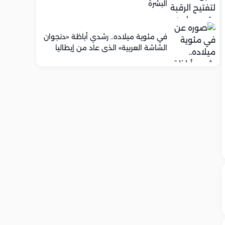
البشرة
في مئوية ميلاده.. رشدي أباظة «دنجوان
الشاشة العربية» الذي عاد من إيطاليا
ليصنع مجده في السينما المصرية