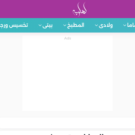
اما
ولادى
المطبخ
بيتى
تخسيس ورجي