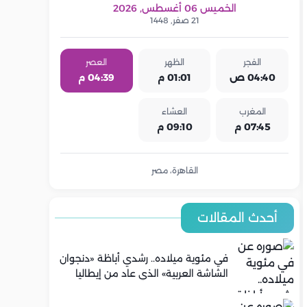
الخميس 06 أغسطس, 2026
21 صفر, 1448
الفجر
الظهر
العصر
04:40 ص
01:01 م
04:39 م
المغرب
العشاء
07:45 م
09:10 م
القاهرة، مصر
أحدث المقالات
في مئوية ميلاده.. رشدي أباظة «دنجوان
الشاشة العربية» الذي عاد من إيطاليا
ليصنع مجده في السينما المصرية