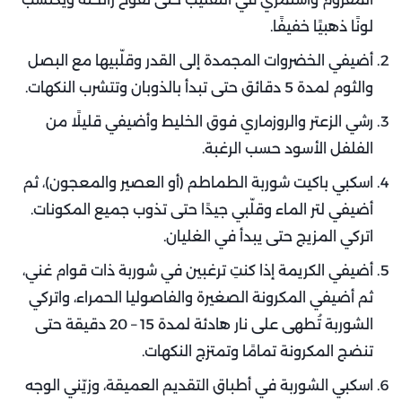
لونًا ذهبيًا خفيفًا.
أضيفي الخضروات المجمدة إلى القدر وقلّبيها مع البصل
والثوم لمدة 5 دقائق حتى تبدأ بالذوبان وتتشرب النكهات.
رشي الزعتر والروزماري فوق الخليط وأضيفي قليلًا من
الفلفل الأسود حسب الرغبة.
اسكبي باكيت شوربة الطماطم (أو العصير والمعجون)، ثم
أضيفي لتر الماء وقلّبي جيدًا حتى تذوب جميع المكونات.
اتركي المزيج حتى يبدأ في الغليان.
أضيفي الكريمة إذا كنتِ ترغبين في شوربة ذات قوام غني،
ثم أضيفي المكرونة الصغيرة والفاصوليا الحمراء، واتركي
الشوربة تُطهى على نار هادئة لمدة 15 – 20 دقيقة حتى
تنضج المكرونة تمامًا وتمتزج النكهات.
اسكبي الشوربة في أطباق التقديم العميقة، وزيّني الوجه