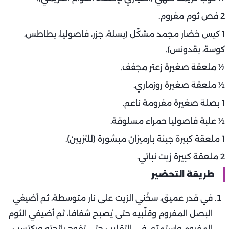
2 فص ثوم مفروم.
1 كيس خضار مجمد مشكّل (بسلة، جزر، فاصوليا، بطاطس،
كوسة، بقدونس).
½ ملعقة صغيرة زعتر مجفف.
½ ملعقة صغيرة روزماري.
1 بصلة صغيرة مفرومة ناعم.
½ علبة فاصوليا حمراء مسلوقة.
1 ملعقة كبيرة جبنة بارميزان مبشورة (للتزيين).
2 ملعقة كبيرة زيت نباتي.
طريقة التحضير
في قدر عميق، سخّني الزيت على نار متوسطة، ثم أضيفي
البصل المفروم وقلّبيه حتى يُصبح شفافًا، ثم أضيفي الثوم
المفروم واستمرّي في التقليب حتى تفوح رائحته ويكتسب