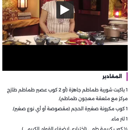
المقادير
1 باكيت شوربة طماطم جاهزة (أو 2 كوب عصير طماطم طازج
مركز مع ملعقة معجون طماطم).
1 كوب مكرونة صغيرة الحجم (مقصوصة أو أي نوع صغير).
1 لتر ماء.
½ كوب كريمة طهي (اختياري لإضفاء القوام الكريمي).