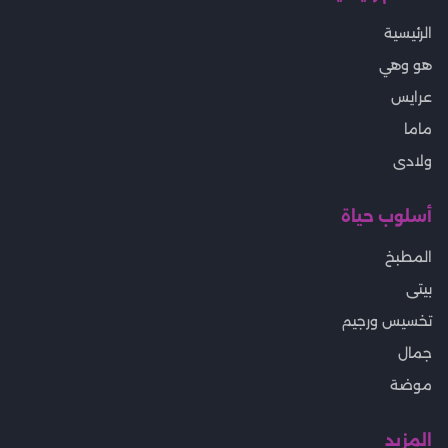
الرئيسية
هو وهي
عرايس
ماما
ولادى
أسلوب حياة
المطبخ
بيتى
تخسيس ورجيم
جمال
موضة
المزيد