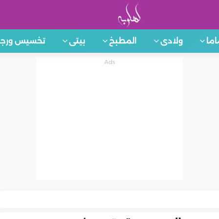
اما
ولادى
المطبخ
بيتى
تخسيس ورجي