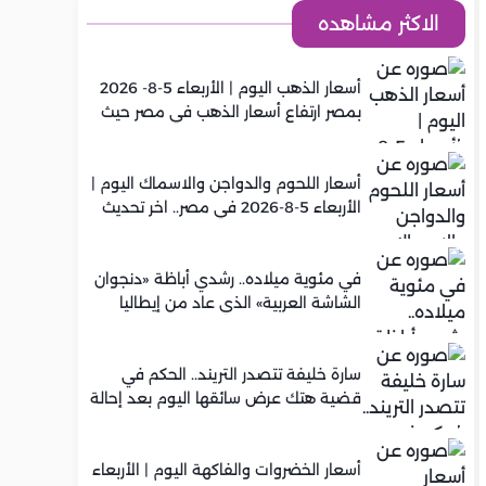
الاكثر مشاهده
أسعار الذهب اليوم | الأربعاء 5-8- 2026
بمصر ارتفاع أسعار الذهب في مصر حيث
سجل عيار 21 متوسط 5,920 جنيه
أسعار اللحوم والدواجن والاسماك اليوم |
الأربعاء 5-8-2026 في مصر.. اخر تحديث
في مئوية ميلاده.. رشدي أباظة «دنجوان
الشاشة العربية» الذي عاد من إيطاليا
ليصنع مجده في السينما المصرية
سارة خليفة تتصدر التريند.. الحكم في
قضية هتك عرض سائقها اليوم بعد إحالة
أوراقها للمفتي في تصنيع المخدرات
أسعار الخضروات والفاكهة اليوم | الأربعاء