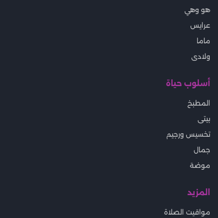
هو وهي
عرايس
ماما
ولادى
أسلوب حياة
المطبخ
بيتى
تخسيس ورجيم
جمال
موضة
المزيد
مواقيت الصلاة