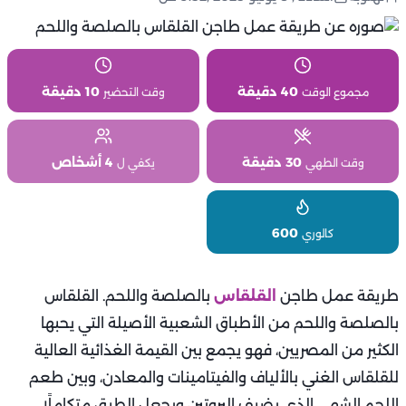
40 دقيقة
10 دقيقة
مجموع الوقت
وقت التحضير
30 دقيقة
4 أشخاص
وقت الطهي
يكفي ل
600
كالوري
طريقة عمل طاجن
القلقاس
بالصلصة واللحم. القلقاس
بالصلصة واللحم من الأطباق الشعبية الأصيلة التي يحبها
الكثير من المصريين، فهو يجمع بين القيمة الغذائية العالية
للقلقاس الغني بالألياف والفيتامينات والمعادن، وبين طعم
اللحم الشهي الذي يضيف البروتين ويجعل الطبق متكاملًا.