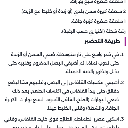
1 ملعقة صغيرة سبع بهارات.
2 ملعقة كبيرة سمن بلدي (أو زبدة أو خليط مع الزيت).
1 ملعقة صغيرة كزبرة جافة.
رشة شطة (اختياري حسب الرغبة).
طريقة التحضير
في قدر واسع على نار متوسطة، ضعي السمن أو الزبدة
حتى تذوب تمامًا، ثم أضيفي البصل المفروم وقلبيه حتى
يذبل وتظهر رائحته الجميلة.
أضيفي مكعبات القلقاس إلى البصل وقلبيهم معًا لبضع
دقائق حتى يبدأ القلقاس في اكتساب الطعم. بعد ذلك
ضعي البهارات (الملح، الفلفل الأسود، السبع بهارات، الكزبرة
الجافة، والشطة) وقلبي الخليط جيدًا.
اسكبي عصير الطماطم الطازج فوق خليط القلقاس، وقلبي
بلطف، ثم اتركي المزيج حتى يغلي على النار. بمجرد بدء