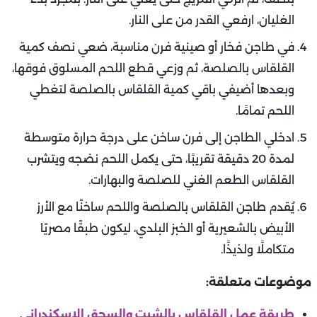
الغليان، ارفعي القدر من على النار.
في طاجن فخار أو صينية فرن مناسبة، ضعي نصف كمية
القلقاس بالصلصة، ثم وزعي قطع اللحم المسلوق فوقها،
وبعدها أضيفي باقي كمية القلقاس بالصلصة لتغطي
اللحم تمامًا.
ادخلي الطاجن إلى فرن ساخن على درجة حرارة متوسطة
لمدة 20 دقيقة تقريبًا، حتى يكمل اللحم نضجه ويتشرب
القلقاس الطعم الغني للصلصة والبهارات.
يُقدم طاجن القلقاس بالصلصة واللحم ساخنًا مع الأرز
الأبيض بالشعيرية أو الخبز البلدي، ليكون طبقًا مصريًا
متكاملًا ولذيذًا.
موضوعات متعلقة:
طريقة عمل القلقاس بالشبت والسجق الاسكندراني