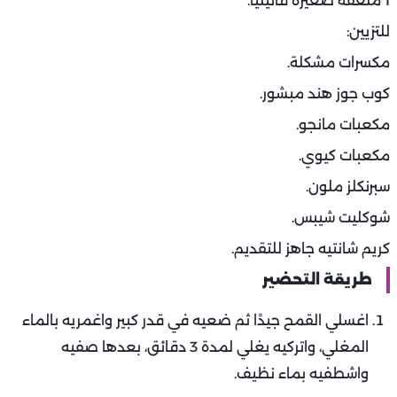
1 ملعقة صغيرة فانيليا.
للتزيين:
مكسرات مشكلة.
كوب جوز هند مبشور.
مكعبات مانجو.
مكعبات كيوي.
سبرنكلز ملون.
شوكليت شيبس.
كريم شانتيه جاهز للتقديم.
طريقة التحضير
اغسلي القمح جيدًا ثم ضعيه في قدر كبير واغمريه بالماء
المغلي، واتركيه يغلي لمدة 3 دقائق، بعدها صفيه
واشطفيه بماء نظيف.