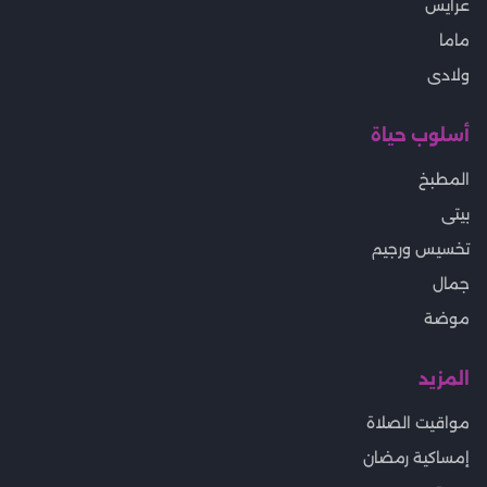
عرايس
ماما
ولادى
أسلوب حياة
المطبخ
بيتى
تخسيس ورجيم
جمال
موضة
المزيد
مواقيت الصلاة
إمساكية رمضان