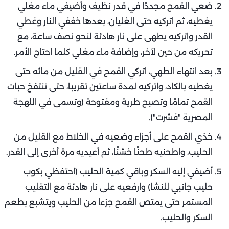
ضعي القمح مجددًا في قدر نظيف وأضيفي ماء مغلي
يغطيه، ثم اتركيه حتى الغليان، بعدها خففي النار وغطي
القدر واتركيه يطهى على نار هادئة لنحو نصف ساعة، مع
تحريكه من حين لآخر، وإضافة ماء مغلي كلما احتاج الأمر.
بعد انتهاء الطهي، اتركي القمح في القليل من مائه حتى
يغطيه بالكاد، واتركيه لمدة ساعتين تقريبًا، حتى تنتفخ حبات
القمح تمامًا وتصبح طرية ومفتوحة (وتسمى في اللهجة
المصرية "فشرت").
خذي القمح على أجزاء وضعيه في الخلاط مع القليل من
الحليب، واطحنيه طحنًا خشنًا، ثم أعيديه مرة أخرى إلى القدر.
أضيفي إليه السكر وباقي كمية الحليب (احتفظي بكوب
حليب جانبي للنشا) وارفعيه على نار هادئة مع التقليب
المستمر حتى يمتص القمح جزءًا من الحليب ويتشبع بطعم
السكر والحليب.