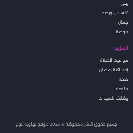
بيتى
تخسيس ورجيم
جمال
موضة
المزيد
مواقيت الصلاة
إمساكية رمضان
صحة
منوعات
وظائف للسيدات
جميع حقوق النشر محفوظة ©
2026
موقع لهلوبه.كوم