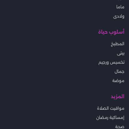
ماما
ولادى
أسلوب حياة
المطبخ
بيتى
تخسيس ورجيم
جمال
موضة
المزيد
مواقيت الصلاة
إمساكية رمضان
صحة