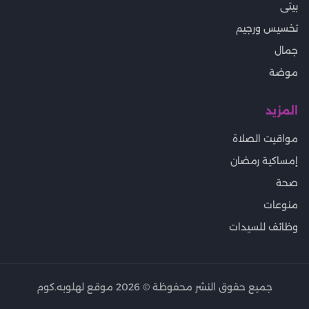
بيتى
تخسيس ورجيم
جمال
موضة
المزيد
مواقيت الصلاة
إمساكية رمضان
صحة
منوعات
وظائف للسيدات
جميع حقوق النشر محفوظة ©
2026
موقع لهلوبه.كوم