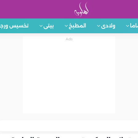
اما
ولادى
المطبخ
بيتى
تخسيس ورجي