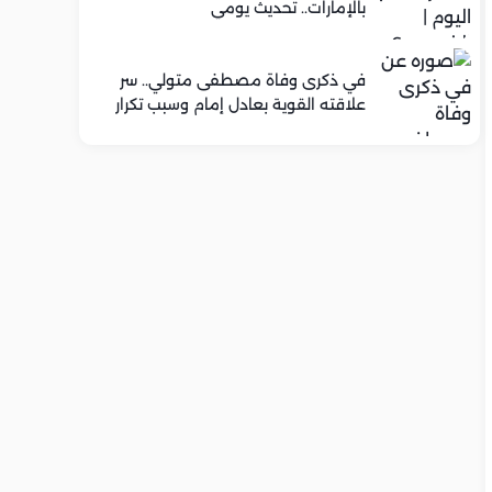
بالإمارات.. تحديث يومي
في ذكرى وفاة مصطفى متولي.. سر
علاقته القوية بعادل إمام وسبب تكرار
تعاونهما الفني