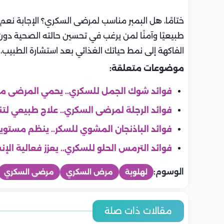
ختامًا، هل البمبر مناسب لمرضى السكري؟ الإجابة نعم، ب
طبيعيًا وآمنًا لمن يرغب في تحسين حالته الصحية دون 
الفاكهة إلى نمط حياتك الغذائي بعد استشارة الطبيب
موضوعات متعلقة:
فوائد شوك الجمل للسكري.. يحمي المرضى من
فوائد الرجلة لمرضى السكري.. علاج طبيعي لت
فوائد الباذنجان المشوي للسكر.. ينظم مستويا
فوائد الترمس الحلو للسكري.. يعزز فعالية ال
الوسوم:
لهلوبة
مرض السكري
مرضى السكري
صحة
صحة
صحة
صحة
صحة
صحة
7 معلومات مهمة عن فيروس
هل ينتقل فير
مقالات ذات صلة
مخاطر الالتهاب السحائي على
إرشادات طبي
أعراض فيروس HFMD وكيفية
هانتا.. كل ما يجب أن تعرفه لحماية
إليك الحقيقة
الدماغ.. تأثيرات خطيرة تستدعي
الحساسية وا