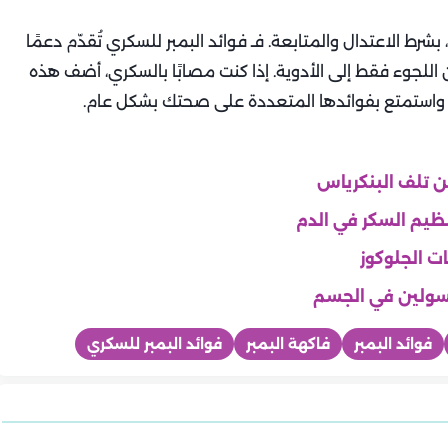
شرط الاعتدال والمتابعة. فـ فوائد البمبر للسكري تُقدّم دعمًا
اللجوء فقط إلى الأدوية. إذا كنت مصابًا بالسكري، أضف هذه
، واستمتع بفوائدها المتعددة على صحتك بشكل عام.
 تلف البنكرياس
نظيم السكر في الدم
ت الجلوكوز
إنسولين في الجسم
فوائد البمبر
فاكهة البمبر
فوائد البمبر للسكري
صحة
صحة
صحة
وس هانتا بين البشر؟
فيروس هانتا.. الأسباب والأعراض
ة لحماية مرضى
ماذا أفعل في وقت نوبات الغضب؟
 الكاملة
علاج فيروس HFMD.. نصائح
وطرق الوقاية بشكل مبسط
مضاعفات فيروس HFMD.. متى
لربو في الطقس
حلول إيجابية بعيدًا عن الصراخ