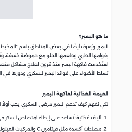
ما هو البمبر؟
البمبر، ويُعرف أيضًا في بعض المناطق باسم "المخيط" أو
بقوامها الطري وطعمها الحلو مع حموضة خفيفة، وت
استُخدمت فاكهة البمبر منذ قرون لعلاج مشاكل متعد
تسلط الأضواء على فوائد البمبر للسكري ودورها في ا
القيمة الغذائية لفاكهة البمبر
لكي نفهم كيف تدعم البمبر مرضى السكري، يجب أولاً 
ألياف غذائية: تُساعد على إبطاء امتصاص السكر في
مضادات أكسدة مثل فيتامين C والمركبات الفينولية: تُقلل من الإجهاد التأكسدي المرتبط بمضاعفات السكري.