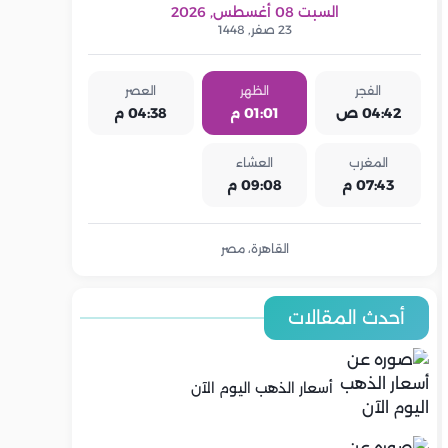
السبت 08 أغسطس, 2026
23 صفر, 1448
الفجر
الظهر
العصر
04:42 ص
01:01 م
04:38 م
المغرب
العشاء
07:43 م
09:08 م
القاهرة، مصر
أحدث المقالات
أسعار الذهب اليوم الآن