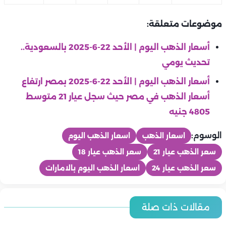
موضوعات متعلقة:
أسعار الذهب اليوم | الأحد 22-6-2025 بالسعودية..
تحديث يومي
أسعار الذهب اليوم | الأحد 22-6-2025 بمصر ارتفاع
أسعار الذهب في مصر حيث سجل عيار 21 متوسط
4805 جنيه
الوسوم:
اسعار الذهب
اسعار الذهب اليوم
سعر الذهب عيار 21
سعر الذهب عيار 18
سعر الذهب عيار 24
اسعار الذهب اليوم بالامارات
منوعات
منوعات
منوعات
تامر عاشور يشعل أجواء مهرجان قرطاج في تونس.. ويفاجئ الجميع
مقالات ذات صلة
منوعات
ريهام عبد الغفور تكشف تفاصيل صادمة عن فترة ما بعد وفاة
منوعات
بأغنية لفضل شاكر
هشام ماجد وهنا الزاهد يلتقيان مجددًا في «ملك الغابة».. عودة
منوعات
والدها: «طلعت غضبي على جوزي وأولادي»
وفاة الفنان محمد عبد الرحمن إمام بعد صراع مع المرض.. رحلة
منوعات