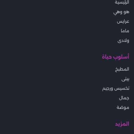
الرئيسية
هو وهي
عرايس
ماما
ولادى
أسلوب حياة
المطبخ
بيتى
تخسيس ورجيم
جمال
موضة
المزيد