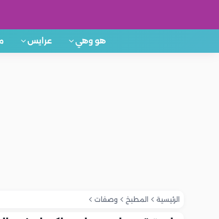
هو وهي
عرايس
م
الرئيسية
المطبخ
وصفات