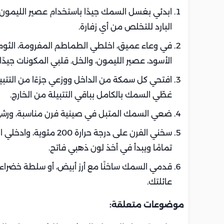
ابدئي بغسل السمك جيدًا باستخدام عصير الليمون، وا
البارد للتخلص من أي زفارة.
في وعاء عميق، اخلطي الطماطم المفرومة، الثوم
الأسود، عصير الليمون، والخل. قلبي المكونات جيدًا
افتحي كل سمكة من الداخل ووزعي جزءًا من التتبيلة
غطّي السمك بالكامل بباقي التتبيلة من الخارج.
ضعي السمك المتبل في صينية فرن مناسبة، ورشي ع
تمامًا ويبدأ في أخذ لون ذهبي فاتح.
قدمي السمك ساخنًا مع أرز أبيض، أو سلطة خضر
عائلتك.
موضوعات متعلقة: