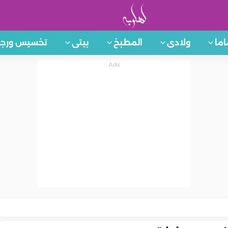
اما
ولادى
المطبخ
بيتى
تخسيس ورجي