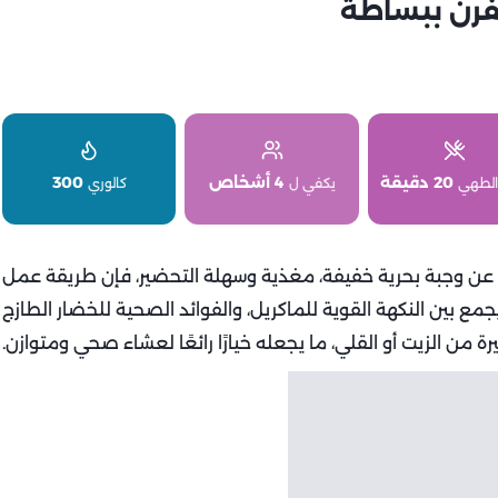
فرن ببساطة
20 دقيقة
4 أشخاص
300
الطهي
يكفي ل
كالوري
ين عن وجبة بحرية خفيفة، مغذية وسهلة التحضير، فإن طريقة عمل
ع بين النكهة القوية للماكريل، والفوائد الصحية للخضار الطازج
ة من الزيت أو القلي، ما يجعله خيارًا رائعًا لعشاء صحي ومتوازن.