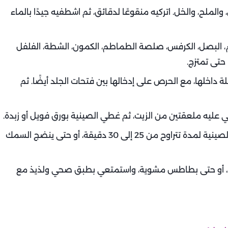
لملح، والخل. اتركيه منقوعًا لدقائق، ثم اشطفيه جيدًا بالماء
، البصل، الكرفس، صلصة الطماطم، الكمون، الشطة، الفلفل
 حتى تمتزج.
 داخلها، مع الحرص على إدخالها بين فتحات الجلد أيضًا. ثم
ليه ملعقتين من الزيت، ثم غطي الصينية بورق فويل أو زبدة.
سخني الفرن على درجة حرارة 200 مئوية، وادخلي الصينية لمدة تتراوح من 25 إلى 30 دقيقة، أو حتى ينضج السمك
اء، أو حتى بطاطس مشوية، واستمتعي بطبق صحي ولذيذ مع