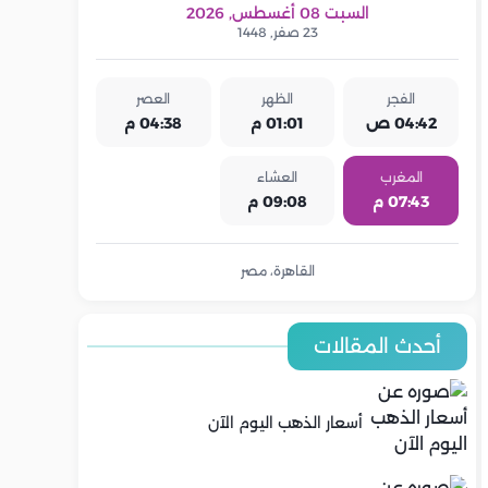
السبت 08 أغسطس, 2026
23 صفر, 1448
الفجر
الظهر
العصر
04:42 ص
01:01 م
04:38 م
المغرب
العشاء
07:43 م
09:08 م
القاهرة، مصر
أحدث المقالات
أسعار الذهب اليوم الآن