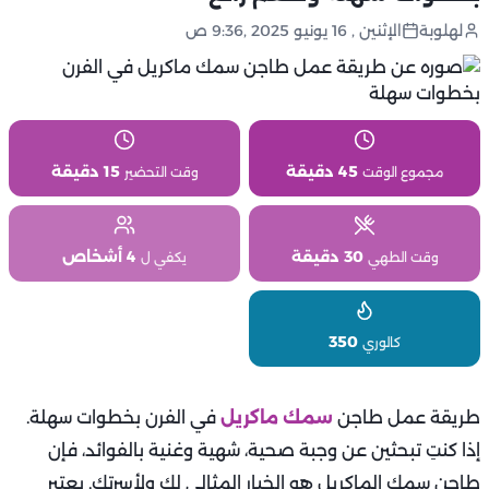
لهلوبة
الإثنين , 16 يونيو 2025 ,9:36 ص
45 دقيقة
15 دقيقة
مجموع الوقت
وقت التحضير
30 دقيقة
4 أشخاص
وقت الطهي
يكفي ل
350
كالوري
طريقة عمل طاجن
سمك ماكريل
في الفرن بخطوات سهلة.
إذا كنتِ تبحثين عن وجبة صحية، شهية وغنية بالفوائد، فإن
طاجن سمك الماكريل هو الخيار المثالي لكِ ولأسرتك. يعتبر