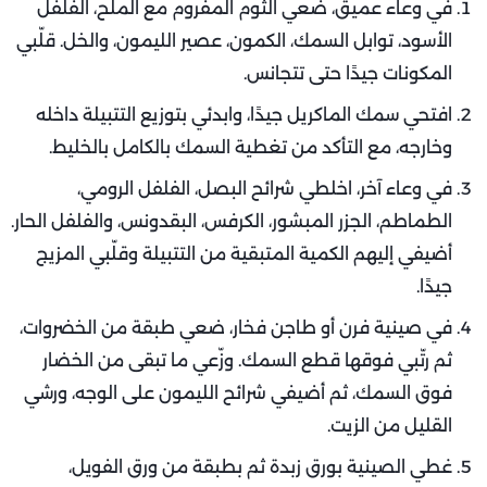
في وعاء عميق، ضعي الثوم المفروم مع الملح، الفلفل
الأسود، توابل السمك، الكمون، عصير الليمون، والخل. قلّبي
المكونات جيدًا حتى تتجانس.
افتحي سمك الماكريل جيدًا، وابدئي بتوزيع التتبيلة داخله
وخارجه، مع التأكد من تغطية السمك بالكامل بالخليط.
في وعاء آخر، اخلطي شرائح البصل، الفلفل الرومي،
الطماطم، الجزر المبشور، الكرفس، البقدونس، والفلفل الحار.
أضيفي إليهم الكمية المتبقية من التتبيلة وقلّبي المزيج
جيدًا.
في صينية فرن أو طاجن فخار، ضعي طبقة من الخضروات،
ثم رتّبي فوقها قطع السمك. وزّعي ما تبقى من الخضار
فوق السمك، ثم أضيفي شرائح الليمون على الوجه، ورشي
القليل من الزيت.
غطي الصينية بورق زبدة ثم بطبقة من ورق الفويل،