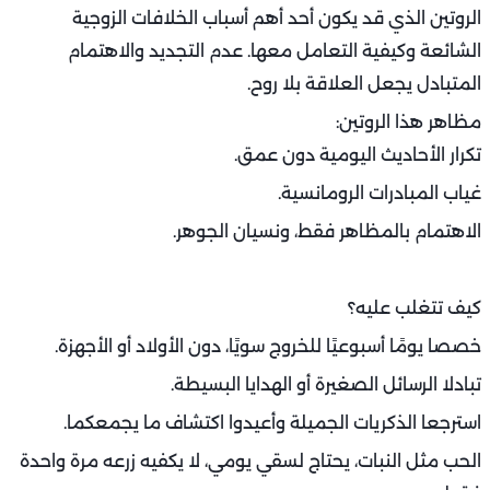
نقد مباشر لشريك الحياة.
فرض آراء على طريقة التربية أو إدارة البيت.
إشعال الفتنة بإيصال الكلام أو نقل المواقف.
ماذا تفعل؟
اتفقا كزوجين على حدود واضحة للعلاقة بالأهل.
تصديا لأي تدخل خارجي بشكل موحد ومحترم.
عززا استقلالكما كزوجين أمام العائلة الكبيرة.
اجعل علاقتكما ناضجة لدرجة تكفي لحمايتها من أي تأثيرات
خارجية، مهما كانت نية أصحابها.
الروتين العاطفي: عندما تخفت الشعلة
كل علاقة تبدأ بشغف ولهفة، لكن مع مرور السنوات، يتسلل