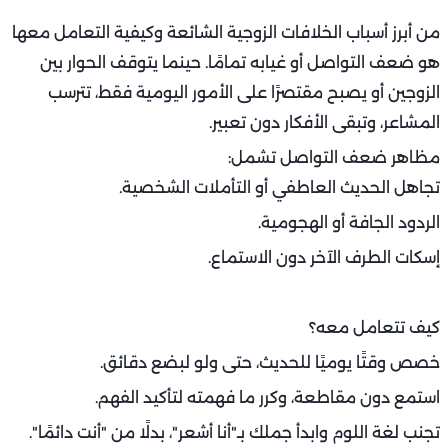
في هذا المقال من
لهلوبة
، سنخوض رحلة داخل أعماق
العلاقة الزوجية، نكشف فيها عن أبرز المحركات للخلافات،
ونتعرف على حلول واقعية، مدروسة وإنسانية. وبالاستناد إلى
تجارب حقيقية ونصائح متخصصة، نقدم لك دليلًا عمليًا قابلًا
للتطبيق في حياتك اليومية.
أسباب الخلافات الزوجية الشائعة وكيفية
التعامل معها
ضعف التواصل: البذرة الأولى لمعظم المشاكل