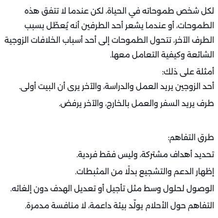
أسباب التباعد:
الإجهاد اليومي والضغوط النفسية.
مشاكل صحية لم تُعالج.
فقدان الاهتمام أو غياب التجديد.
كيف تتعامل معه؟
خصصا وقتًا للحميمية حتى في جدولكما المزدحم.
تحدثا بصدق عن الاحتياجات دون إحراج.
جربا وسائل للتجديد مثل جلسة تدليك أو عشاء خاص.
الاحتياج الجسدي ليس ترفًا، بل جزء من عمق العلاقة. التغافل
عنه يؤدي لجفاف طويل الأمد.
الطموحات غير المتوافقة: