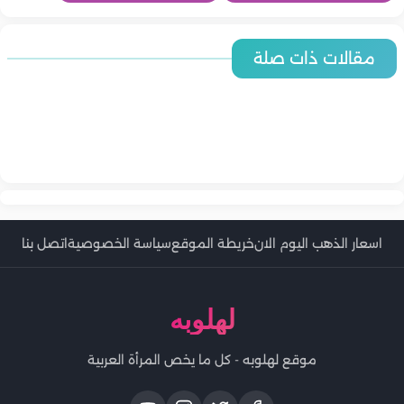
التوقف عن متابعة الحسابات التي تسبب الإحباط.
تذكّر أن الواقع مختلف تمامًا عن ما يُعرض رقميًا.
العلاقات الناجحة لا تُقاس بالصور والمنشورات، بل بالتفاهم
والصدق خلف الكواليس.
موضوعات متعلقة:
7 نصائح لتجنب الخلافات العائلية مع أهل الزوج
7 خلافات قد تسبب فشل العلاقة.. احذريها
أهم النصائح للتغلب على الخلافات الزوجية
الخلافات الزوجية المتكررة.. الأسباب وطرق تجنبها
الوسوم:
خلافات زوجية
لهلوبة
نصائح لتجنب الخلافات الزوجية
التغلب على الخلافات الزوجية
الخلافات الزوجية
الخلافات الزوجية المتكررة
أسباب الخلافات الزوجية