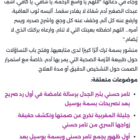
وجاء في دعائها: "اللهم يا واسع الرحمة، يا شافي، يا كافي، اشفِ
عبدك الصغير آدم شفاءً لا يغادر سقما.. ألبسه ثوب العافية،
وارفع عنه كل ألم، وخفف عنه كل وجع، واشرح صدره، ويسر
أمره… اللهم احفظه بعينك التي لا تنام، وارعاه بركنك الذي لا
يُضام."
منشور بسمة ترك أثرًا كبيرًا لدى متابعيها، وفتح باب التساؤلات
حول طبيعة الأزمة الصحية التي يمر بها آدم، خاصةً مع استمرار
الصمت حول التشخيص الدقيق أو مدة العلاج.
موضوعات متعلقة:
تامر حسني يثير الجدل برسالة غامضة في أول رد صريح
بعد تصريحات بسمة بوسيل
جليلة المغربية تخرج عن صمتها وتكشف حقيقة
زواجها السري من تامر حسني
أول ظهور يجمع تامر حسني وبسمة بوسيل بعد