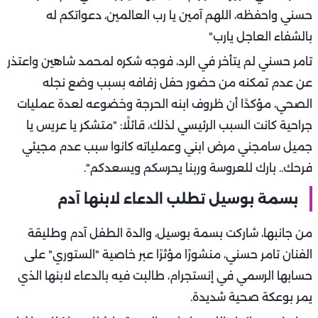
حسني واحفظه، اللهم آمين يا رب العالمين، دعواتكم له
بالشفاء العاجل يارب"
تامر حسني لم يتأخر في الرد، فوجه شكره لمحمد شاهين واعتذر
عن عدم تمكنه من حضور حفل زفافه بسبب وضع نجله
الصحي، مؤكدًا أن ظروف ابنه الحرجة وخضوعه لعدة عمليات
جراحية كانت السبب الرئيسي لذلك، قائلًا: "متشكر يا عريس يا
جميل سامجني مرض ابني وعملياته كانوا سبب عدم مجيئي
فرحك.. بارك للعروسة وربنا يحرسكم ويسعدكم".
بسمة بوسيل تطلب الدعاء لابنها آدم
من جانبها، شاركت بسمة بوسيل، والدة الطفل آدم وطليقة
الفنان تامر حسني، منشورًا مؤثرًا عبر خاصية "الستوري" على
حسابها الرسمي في إنستجرام، طالبت فيه بالدعاء لابنها الذي
يمر بوعكة صحية شديدة.