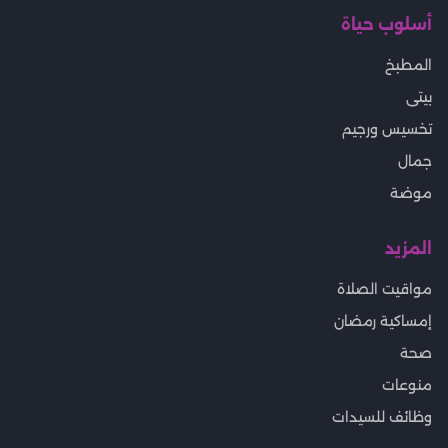
أسلوب حياة
المطبخ
بيتى
تخسيس ورجيم
جمال
موضة
المزيد
مواقيت الصلاة
إمساكية رمضان
صحة
منوعات
وظائف للسيدات