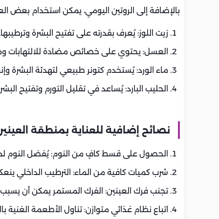
بالإضافة إلى الروتين اليومي، يمكن استخدام بعض العلا
زيت اللوز: يُعرف بقدرته على تفتيح البشرة وترطيبها.
العسل: يحتوي على خصائص مضادة للالتهابات ومفي
ماء الورد: يُستخدم كتونر طبيعي لتهدئة البشرة وإن
الحليب البارد: يُساعد في تقليل التورم وتفتيح البشرة
نصائح إضافية للعناية بمنطقة العينين
الحصول على قسط كافٍ من النوم: يُفضل النوم لمدة 7-8 ساعات يوميًا لضمان راحة ال
شرب كميات كافية من الماء: الترطيب الداخلي ينعكس
تجنب فرك العينين: الفرك المستمر يمكن أن يسبب ته
اتباع نظام غذائي متوازن: تناول الأطعمة الغنية ب