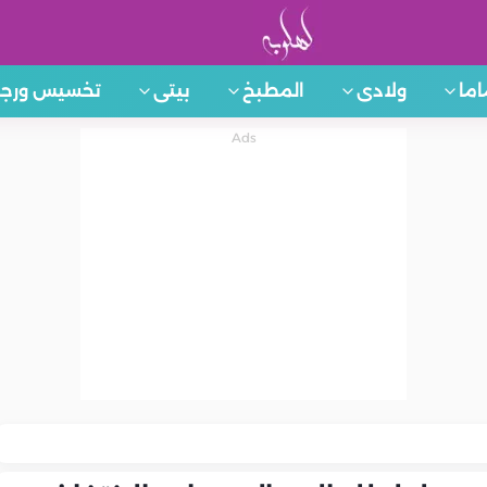
اما
ولادى
المطبخ
بيتى
تخسيس ورجي