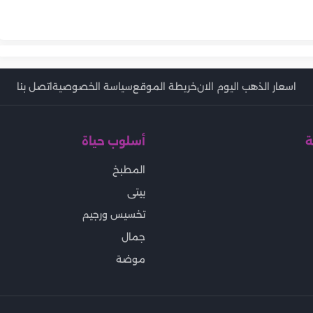
ل الصيف
 لحماية الشعر من
الليلي لبشرة نضرة
كيف تتعاملين مع بهتان الشعر
رة عند السفر
تفعل المعجزات لبشرة خالية من
 بصيف 2026
وتلاشي الصبغة تحت الشمس؟
البثور
اسعار الذهب اليوم الان
خريطة الموقع
سياسة الخصوصية
اتصل بنا
ة
أسلوب حياة
المطبخ
بيتى
تخسيس ورجيم
جمال
موضة