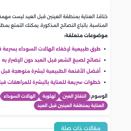
ختامًا، العناية بمنطقة العينين قبل العيد ليست مهمة
المناسبة. باتباع النصائح المذكورة، يمكنك التمتع بمظ
موضوعات متعلقة:
طرق طبيعية لإخفاء الهالات السوداء بسرعة ق
نصائح لصبغ الشعر قبل العيد دون الإضرار به
أفضل الأقنعة الطبيعية لبشرة متوهجة قبل ا
خطوات سريعة للعناية بالبشرة للمراهقات قبل
الوسوم:
انتفاخ العين
لهلوبة
الهالات السوداء
العناية بمنطقة العينين قبل العيد
جمال
جمال
جمال
جمال
جمال
جمال
6 طرق آمنة لتفتيح الرقبة وتوحيد
6 عادات يوم
مقالات ذات صلة
6 نصائح لتقليل مظهر المسام
منتجات يجب 