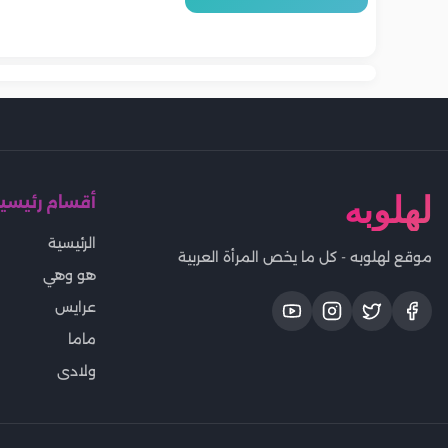
لون البشرة
روتين أسبوعي لعلاج الشعر المتعب
ومشرقة خلا
نصائح فعالة
الواسعة بدون علاجات مكلفة
العناية بالبش
من المصيف.. خطوات فعالة
الشمس والكلور
لاستعادة الحيوية واللمعان
لهلوبه
أقسام رئيسي
الرئيسية
موقع لهلوبه - كل ما يخص المرأة العربية
هو وهي
عرايس
ماما
ولادى