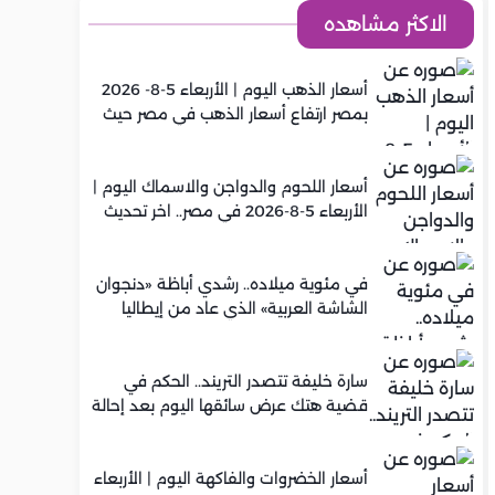
الاكثر مشاهده
أسعار الذهب اليوم | الأربعاء 5-8- 2026
بمصر ارتفاع أسعار الذهب في مصر حيث
سجل عيار 21 متوسط 5,920 جنيه
أسعار اللحوم والدواجن والاسماك اليوم |
الأربعاء 5-8-2026 في مصر.. اخر تحديث
في مئوية ميلاده.. رشدي أباظة «دنجوان
الشاشة العربية» الذي عاد من إيطاليا
ليصنع مجده في السينما المصرية
سارة خليفة تتصدر التريند.. الحكم في
قضية هتك عرض سائقها اليوم بعد إحالة
أوراقها للمفتي في تصنيع المخدرات
أسعار الخضروات والفاكهة اليوم | الأربعاء