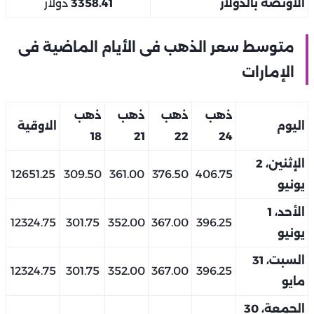
الأونصة بالدولار
3358.41
دولار
متوسط سعر الذهب فى الأيام الماضية فى
الإمارات
ذهب
ذهب
ذهب
ذهب
اليوم
الاوقية
18
21
22
24
الإثنين، 2
12651.25
309.50
361.00
376.50
406.75
يونيو
الأحد، 1
12324.75
301.75
352.00
367.00
396.25
يونيو
السبت، 31
12324.75
301.75
352.00
367.00
396.25
مايو
الجمعة، 30