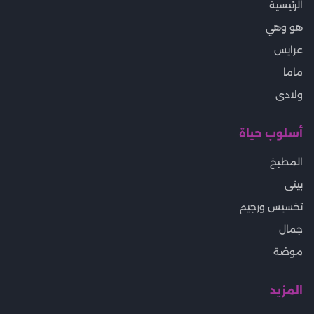
الرئيسية
هو وهي
عرايس
ماما
ولادى
أسلوب حياة
المطبخ
بيتى
تخسيس ورجيم
جمال
موضة
المزيد