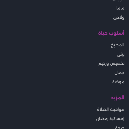
ماما
ولادى
أسلوب حياة
المطبخ
بيتى
تخسيس ورجيم
جمال
موضة
المزيد
مواقيت الصلاة
إمساكية رمضان
صحة