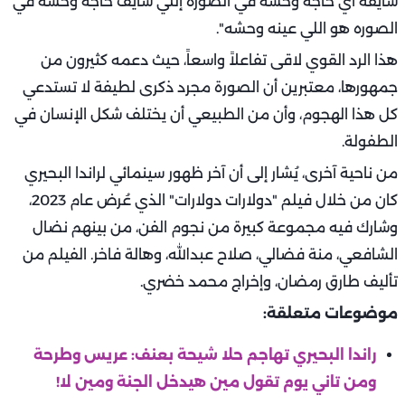
شايفه اي حاجه وحشه في الصوره إللي شايف حاجه وحشه في
الصوره هو اللي عينه وحشه".
هذا الرد القوي لاقى تفاعلاً واسعاً، حيث دعمه كثيرون من
جمهورها، معتبرين أن الصورة مجرد ذكرى لطيفة لا تستدعي
كل هذا الهجوم، وأن من الطبيعي أن يختلف شكل الإنسان في
الطفولة.
من ناحية آخرى، يُشار إلى أن آخر ظهور سينمائي لراندا البحيري
كان من خلال فيلم "دولارات دولارات" الذي عُرض عام 2023،
وشارك فيه مجموعة كبيرة من نجوم الفن، من بينهم نضال
الشافعي، منة فضالي، صلاح عبدالله، وهالة فاخر. الفيلم من
تأليف طارق رمضان، وإخراج محمد خضري.
موضوعات متعلقة:
راندا البحيري تهاجم حلا شيحة بعنف: عريس وطرحة
ومن تاني يوم تقول مين هيدخل الجنة ومين لا!