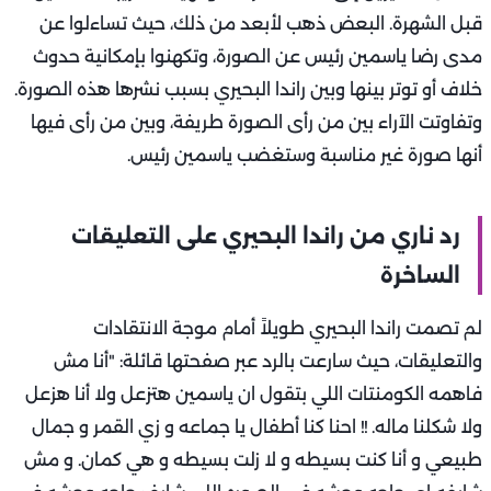
قبل الشهرة. البعض ذهب لأبعد من ذلك، حيث تساءلوا عن
مدى رضا ياسمين رئيس عن الصورة، وتكهنوا بإمكانية حدوث
خلاف أو توتر بينها وبين راندا البحيري بسبب نشرها هذه الصورة.
وتفاوتت الآراء بين من رأى الصورة طريفة، وبين من رأى فيها
أنها صورة غير مناسبة وستغضب ياسمين رئيس.
رد ناري من راندا البحيري على التعليقات
الساخرة
لم تصمت راندا البحيري طويلاً أمام موجة الانتقادات
والتعليقات، حيث سارعت بالرد عبر صفحتها قائلة: "أنا مش
فاهمه الكومنتات اللي بتقول ان ياسمين هتزعل ولا أنا هزعل
ولا شكلنا ماله. !! احنا كنا أطفال يا جماعه و زي القمر و جمال
طبيعي و أنا كنت بسيطه و لا زلت بسيطه و هي كمان. و مش