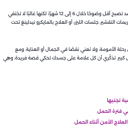
بعد الولادة، تبدأ علامات التمدد في التلاشي تدريجيًا. قد تصبح أقل وضوحًا خلال 6 إلى 12 شهرًا، لكنها غالبًا لا تختفي
 التقشير، جلسات الليزر، أو العلاج بالمايكرو نيدلينغ تحت
حلة الأمومة، ولا تعني نقصًا في الجمال أو العناية. ومع
ل كبير. تذكّري أن كل علامة على جسدك تحكي قصة فريدة، وهي
ية تجنبها
في فترة الحمل
لعلاج الآمن أثناء الحمل