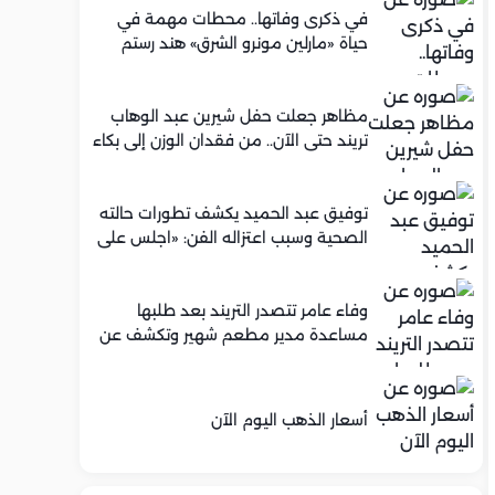
في ذكرى وفاتها.. محطات مهمة في
حياة «مارلين مونرو الشرق» هند رستم
مظاهر جعلت حفل شيرين عبد الوهاب
تريند حتى الآن.. من فقدان الوزن إلى بكاء
محمود الليثي
توفيق عبد الحميد يكشف تطورات حالته
الصحية وسبب اعتزاله الفن: «اجلس على
كرسي متحرك»
وفاء عامر تتصدر التريند بعد طلبها
مساعدة مدير مطعم شهير وتكشف عن
عرض عمل له.. ما الحكاية؟
أسعار الذهب اليوم الآن