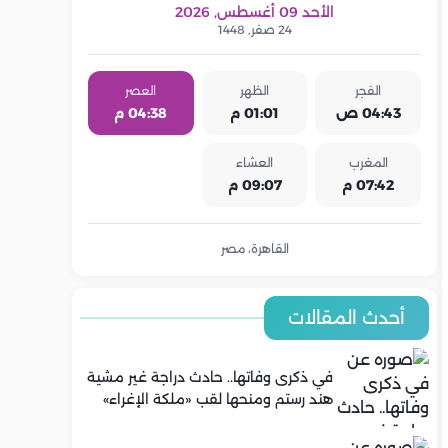
الأحد 09 أغسطس, 2026
24 صفر, 1448
الفجر
الظهر
العصر
04:43 ص
01:01 م
04:38 م
المغرب
العشاء
07:42 م
09:07 م
القاهرة، مصر
أحدث المقالات
في ذكرى وفاتها.. حادث دراجة غير مشية
هند رستم ومنحها لقب «ملكة الإغراء»