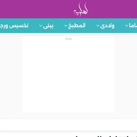
اما
ولادى
المطبخ
بيتى
تخسيس ورجي