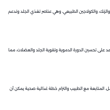
اولي طعامًا متوازنًا يحتوي على فيتامين C و E و A، والزنك، والكولاجين الطبيعي، وهي عناصر تغذي الجلد وتدعم
عد على تحسين الدورة الدموية وتقوية الجلد والعضلات، مما
ل. المتابعة مع الطبيب والتزام خطة غذائية صحية يمكن أن