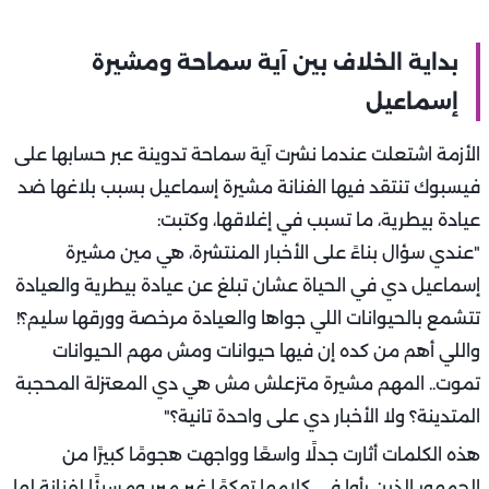
بداية الخلاف بين آية سماحة ومشيرة
إسماعيل
الأزمة اشتعلت عندما نشرت آية سماحة تدوينة عبر حسابها على
فيسبوك تنتقد فيها الفنانة مشيرة إسماعيل بسبب بلاغها ضد
عيادة بيطرية، ما تسبب في إغلاقها، وكتبت:
"عندي سؤال بناءً على الأخبار المنتشرة، هي مين مشيرة
إسماعيل دي في الحياة عشان تبلغ عن عيادة بيطرية والعيادة
تتشمع بالحيوانات اللي جواها والعيادة مرخصة وورقها سليم؟!
واللي أهم من كده إن فيها حيوانات ومش مهم الحيوانات
تموت.. المهم مشيرة متزعلش مش هي دي المعتزلة المحجبة
المتدينة؟ ولا الأخبار دي على واحدة تانية؟"
هذه الكلمات أثارت جدلًا واسعًا وواجهت هجومًا كبيرًا من
الجمهور الذين رأوا في كلامها تهكمًا غير مبرر ومسيئًا لفنانة لها