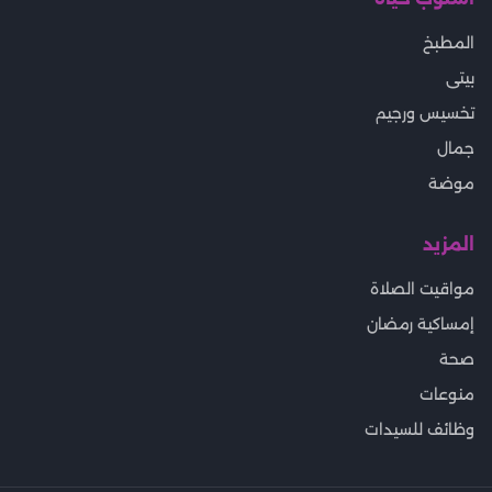
المطبخ
بيتى
تخسيس ورجيم
جمال
موضة
المزيد
مواقيت الصلاة
إمساكية رمضان
صحة
منوعات
وظائف للسيدات