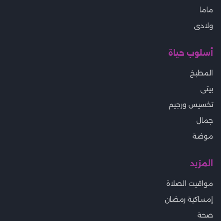
ماما
ولادى
أسلوب حياة
المطبخ
بيتى
تخسيس ورجيم
جمال
موضة
المزيد
مواقيت الصلاة
إمساكية رمضان
صحة