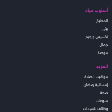
أسلوب حياة
المطبخ
بيتى
تخسيس ورجيم
جمال
موضة
المزيد
مواقيت الصلاة
إمساكية رمضان
صحة
منوعات
وظائف للسيدات