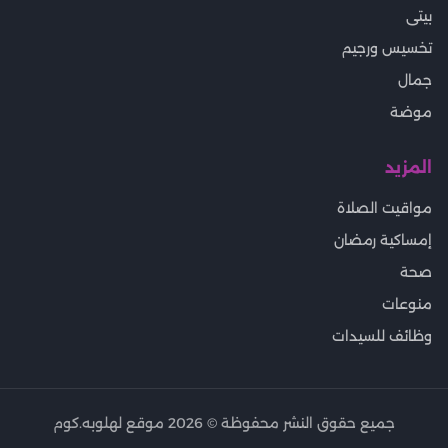
بيتى
تخسيس ورجيم
جمال
موضة
المزيد
مواقيت الصلاة
إمساكية رمضان
صحة
منوعات
وظائف للسيدات
جميع حقوق النشر محفوظة ©
2026
موقع لهلوبه.كوم