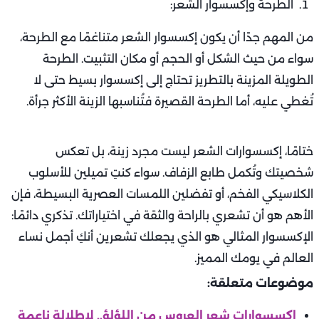
الطرحة وإكسسوار الشعر:
من المهم جدًا أن يكون إكسسوار الشعر متناغمًا مع الطرحة،
سواء من حيث الشكل أو الحجم أو مكان التثبيت. الطرحة
الطويلة المزينة بالتطريز تحتاج إلى إكسسوار بسيط حتى لا
تُغطي عليه، أما الطرحة القصيرة فتُناسبها الزينة الأكثر جرأة.
ختامًا، إكسسوارات الشعر ليست مجرد زينة، بل تعكس
شخصيتك وتُكمل طابع الزفاف. سواء كنتِ تميلين للأسلوب
الكلاسيكي الفخم، أو تفضلين اللمسات العصرية البسيطة، فإن
الأهم هو أن تشعري بالراحة والثقة في اختياراتك. تذكري دائمًا:
الإكسسوار المثالي هو الذي يجعلك تشعرين أنكِ أجمل نساء
العالم في يومك المميز.
موضوعات متعلقة:
اكسسوارات شعر العروس من اللؤلؤ.. لإطلالة ناعمة