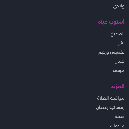
ولادى
أسلوب حياة
المطبخ
بيتى
تخسيس ورجيم
جمال
موضة
المزيد
مواقيت الصلاة
إمساكية رمضان
صحة
منوعات