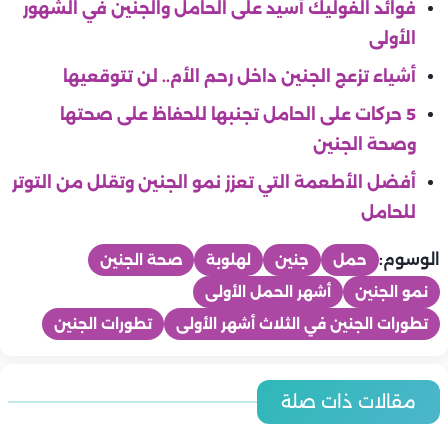
فوائد الفوليك أسيد على الحامل والجنين في الشهور
الأولى
أشياء تزعج الجنين داخل رحم الأم.. لن تتوقعيها
5 حركات على الحامل تجنبها للحفاظ على صحتها
وصحة الجنين
أفضل الأطعمة التي تعزز نمو الجنين وتقلل من التوتر
للحامل
الوسوم:
حمل
جنين
لهلوبة
صحة الجنين
نمو الجنين
أشهر الحمل الأولى
تطورات الجنين في الثلاث أشهر الأولى
تطورات الجنين
ماما
ماما
مقالات ذات صلة
ماما
ماما
5 تمارين آمنة تحافظين بها على لياقتك أثناء الحمل
ماما
أفكار لروتين نوم صحي للحامل في الثلث الأخير
4 خطوات لإعداد حقيبة الولادة بدون تشتت
8 أسئلة يجب أن تطرحيها على طبيبك إذا كنتِ حامل في الشهر
ماما