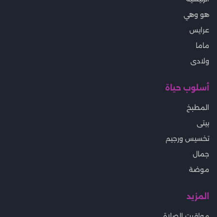
هو وهي
عرايس
ماما
ولادى
أسلوب حياة
المطبخ
بيتى
تخسيس ورجيم
جمال
موضة
المزيد
مواقيت الصلاة