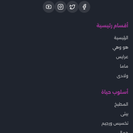
أقسام رئيسية
الرئيسية
هو وهي
عرايس
ماما
ولادى
أسلوب حياة
المطبخ
بيتى
تخسيس ورجيم
جمال