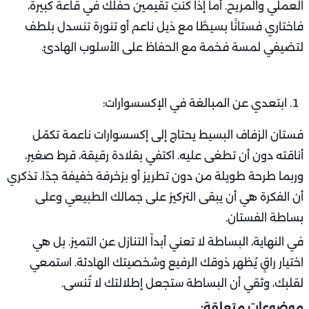
العملي والمريح. أما إذا كنتِ تقيمين حفلك في قاعة كبيرة،
فاختاري فستانًا بسيطًا مع ذيل ناعم أو تنورة تنسدل بلطف
لتضيفي لمسة فخمة مع الحفاظ على الأسلوب الهادئ.
ابتعدي عن المبالغة في الإكسسوارات:
فستان الزفاف البسيط يحتاج إلى إكسسوارات ناعمة تكمّل
أناقته دون أن تطغى عليه. اكتفي بقلادة رقيقة، قرط صغير،
وربما طرحة طويلة من دون تطريز أو بزخرفة خفيفة جدًا. تذكري
أن الفكرة هي أن يبقى التركيز على جمالك الطبيعي وعلى
بساطة الفستان.
في النهاية، البساطة لا تعني أبداً التنازل عن التميز. بل هي
اختيار راقٍ يُظهر ذوقك الرفيع وشخصيتك الهادئة. استمعي
لقلبك، وثقي أن البساطة ستجعل إطلالتك لا تُنسى.
موضوعات متعلقة: