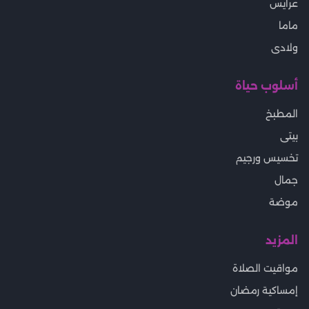
عرايس
ماما
ولادى
أسلوب حياة
المطبخ
بيتى
تخسيس ورجيم
جمال
موضة
المزيد
مواقيت الصلاة
إمساكية رمضان