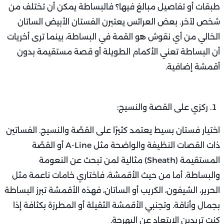
طبقات أو تفاصيل مبالغ فيها؟ فالبساطة يمكن أن تختلف من
شخص لآخر. بعض العرائس يعتبرن الفستان الأبيض الساتان
الخالي من أي نقوش هو القمة في البساطة، بينما ترى أخريات
أن البساطة تعني الأكمام الطويلة أو قصة مستقيمة بدون
أقمشة إضافية.
ركزي على القصة والنسيج:
اختيار فستان بسيط يعتمد كثيرًا على القصّة والنسيج. الفساتين
ذات القصات النظيفة والواضحة مثل A-Line أو القصّة
المستقيمة (Sheath) مثالية لمن تبحث عن النعومة
والبساطة. أما من حيث الأقمشة، فاختاري خامات ناعمة مثل
الحرير، الشيفون، الكريب أو الساتان، فهذه الأقمشة تبرز البساطة
بجمال وأناقة. وتجنبي الأقمشة الثقيلة أو المطرزة بكثافة إذا
كنتِ تريدين الابتعاد عن البهرجة.