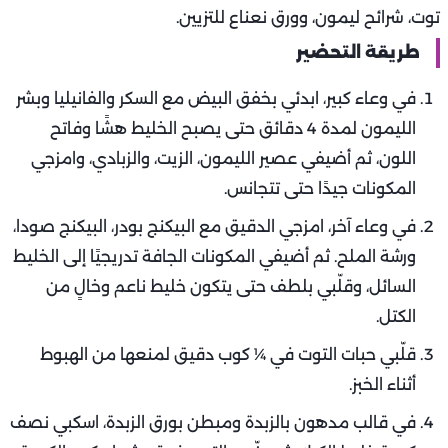
توت، شرائح ليمون، وورق نعناع للتزيين.
طريقة التحضير
في وعاء كبير، ابدئي بخفق البيض مع السكر والفانيليا وبشر
الليمون لمدة 4 دقائق حتى يصبح الخليط هشًا وفاتح
اللون، ثم أضيفي عصير الليمون، الزيت، والزبادي، وامزجي
المكونات جيدًا حتى تتجانس.
في وعاء آخر، امزجي الدقيق مع البيكنج بودر، البيكنج صودا،
ورشة الملح. ثم أضيفي المكونات الجافة تدريجيًا إلى الخليط
السائل، وقلّبي بلطف حتى يتكون خليط ناعم وخالٍ من
الكتل.
قلّبي حبات التوت في ¼ كوب دقيق لمنعها من الهبوط
أثناء الخبز.
في قالب مدهون بالزبدة ومبطن بورق الزبدة، اسكبي نصف