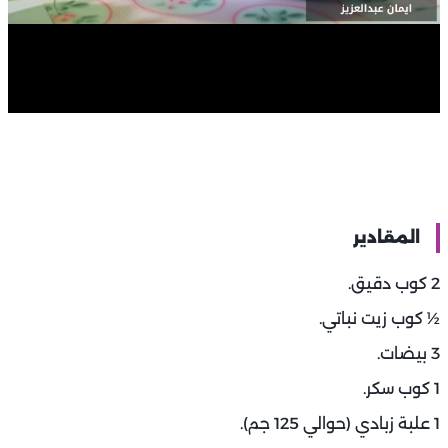
المقادير
2 كوب دقيق.
½ كوب زيت نباتي.
3 بيضات.
1 كوب سكر.
1 علبة زبادي (حوالي 125 جم).