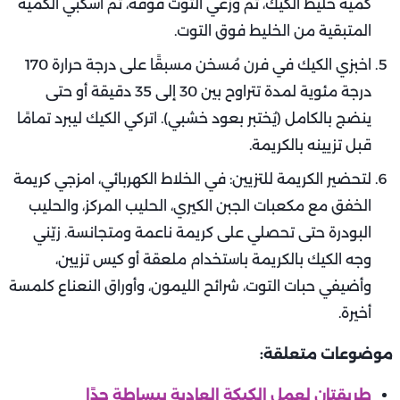
كمية خليط الكيك، ثم وزّعي التوت فوقه، ثم اسكبي الكمية
المتبقية من الخليط فوق التوت.
اخبزي الكيك في فرن مُسخن مسبقًا على درجة حرارة 170
درجة مئوية لمدة تتراوح بين 30 إلى 35 دقيقة أو حتى
ينضج بالكامل (يُختبر بعود خشبي). اتركي الكيك ليبرد تمامًا
قبل تزيينه بالكريمة.
لتحضير الكريمة للتزيين: في الخلاط الكهربائي، امزجي كريمة
الخفق مع مكعبات الجبن الكيري، الحليب المركز، والحليب
البودرة حتى تحصلي على كريمة ناعمة ومتجانسة. زيّني
وجه الكيك بالكريمة باستخدام ملعقة أو كيس تزيين،
وأضيفي حبات التوت، شرائح الليمون، وأوراق النعناع كلمسة
أخيرة.
موضوعات متعلقة:
طريقتان لعمل الكيكة العادية ببساطة جدًا