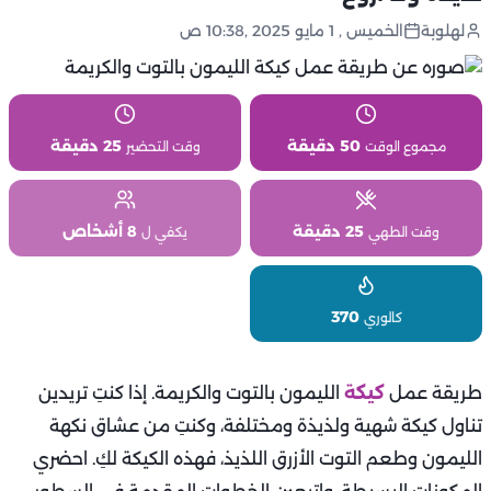
لهلوبة
الخميس , 1 مايو 2025 ,10:38 ص
50 دقيقة
25 دقيقة
مجموع الوقت
وقت التحضير
25 دقيقة
8 أشخاص
وقت الطهي
يكفي ل
370
كالوري
طريقة عمل
كيكة
الليمون بالتوت والكريمة. إذا كنتِ تريدين
تناول كيكة شهية ولذيذة ومختلفة، وكنتِ من عشاق نكهة
الليمون وطعم التوت الأزرق اللذيذ، فهذه الكيكة لكِ. احضري