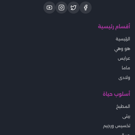
أقسام رئيسية
الرئيسية
هو وهي
عرايس
ماما
ولادى
أسلوب حياة
المطبخ
بيتى
تخسيس ورجيم