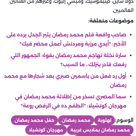
دولا ساين، كينيموسيك، وميسي إليوت، وغيرهم من الفنانين
العالميين.
موضوعات متعلقة:
صاحب واقعة قلم محمد رمضان يثير الجدل برده على
الأخير: "أيدي مرزبة ومردتش أعمل محضر فيك"
سارة نخلة تهاجم محمد رمضان بقوة: الجمهور اللي
رفعك قادر ينزلك.. ما السبب؟
أول رد فعل من ياسمين صبري بعد شجارها مع محمد
رمضان
سما المصري تسخر من إطلالة محمد رمضان في
مهرجان كوتشيلا: "الطقم ده في الرقص روعة"
الوسوم:
لهلوبة
محمد رمضان
حفل محمد رمضان
محمد رمضان بملابس غريبة
مهرجان كوتشيلا