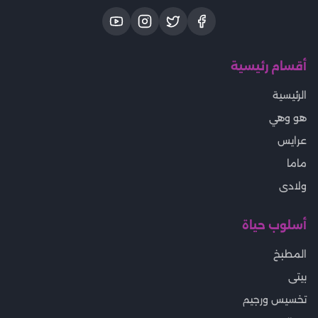
أقسام رئيسية
الرئيسية
هو وهي
عرايس
ماما
ولادى
أسلوب حياة
المطبخ
بيتى
تخسيس ورجيم