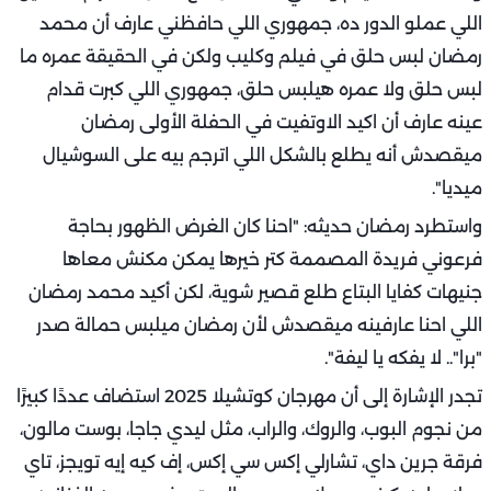
اللي عملو الدور ده، جمهوري اللي حافظني عارف أن محمد
رمضان لبس حلق في فيلم وكليب ولكن في الحقيقة عمره ما
لبس حلق ولا عمره هيلبس حلق، جمهوري اللي كبرت قدام
عينه عارف أن اكيد الاوتفيت في الحفلة الأولى رمضان
ميقصدش أنه يطلع بالشكل اللي اترجم بيه على السوشيال
ميديا".
واستطرد رمضان حديثه: "احنا كان الغرض الظهور بحاجة
فرعوني فريدة المصممة كتر خيرها يمكن مكنش معاها
جنيهات كفايا البتاع طلع قصير شوية، لكن أكيد محمد رمضان
اللي احنا عارفينه ميقصدش لأن رمضان ميلبس حمالة صدر
"برا".. لا يفكه يا ليفة".
تجدر الإشارة إلى أن مهرجان كوتشيلا 2025 استضاف عددًا كبيرًا
من نجوم البوب، والروك، والراب، مثل ليدي جاجا، بوست مالون،
فرقة جرين داي، تشارلي إكس سي إكس، إف كيه إيه تويجز، تاي