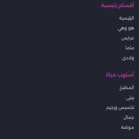
أقسام رئيسية
الرئيسية
هو وهي
عرايس
ماما
ولادى
أسلوب حياة
المطبخ
بيتى
تخسيس ورجيم
جمال
موضة