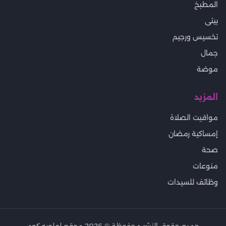
المطبخ
بيتى
تخسيس ورجيم
جمال
موضة
المزيد
مواقيت الصلاة
إمساكية رمضان
صحة
منوعات
وظائف للسيدات