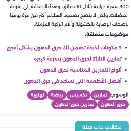
300 سعرة حرارية خلال 10 دقائق، وهذا بالإضافة إلى تقوية
العضلات، ولكن لا ينصح بصعود السلالم أكثر من مرة يوميًا
لأصحاب الإصابة بالخشونة وآلام الركبة المزمنة.
موضوعات متعلقة:
3 مكونات لذيذة تضمن لك حرق الدهون بشكل أسرع
تمارين التاباتا لحرق الدهون بسرعة كبيرة
أنواع التمارين المناسبة لحرق الدهون
أفضل الأطعمة التي تساعد في حرق الدهون
الوسوم:
تمارين
تخسيس
رياضة
لهلوبة
حرق الدهون
تمارين حرق الدهون
تخسيس ورجيم
تخسيس ورجيم
تمارين حرق دهون للمبتدئين.. دليل شامل لخسارة الوزن بطريقة آمنة
تخسيس ورجيم
مقالات ذات صلة
تخسيس ورجيم