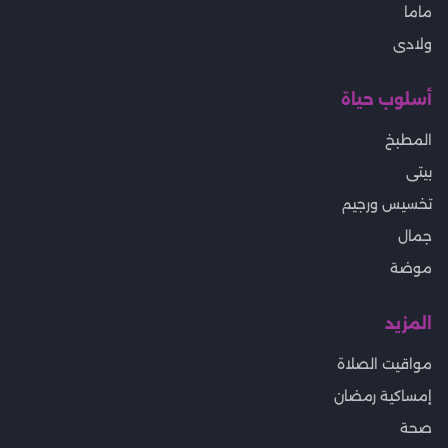
ماما
ولادى
أسلوب حياة
المطبخ
بيتى
تخسيس ورجيم
جمال
موضة
المزيد
مواقيت الصلاة
إمساكية رمضان
صحة