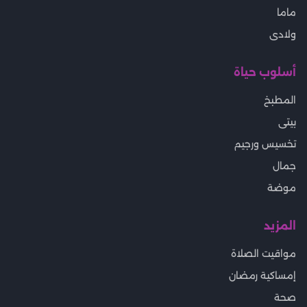
ماما
ولادى
أسلوب حياة
المطبخ
بيتى
تخسيس ورجيم
جمال
موضة
المزيد
مواقيت الصلاة
إمساكية رمضان
صحة