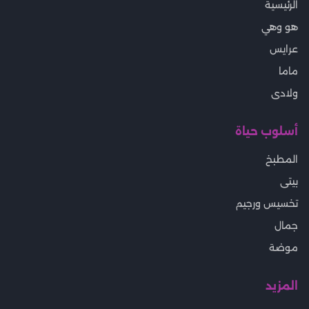
الرئيسية
هو وهي
عرايس
ماما
ولادى
أسلوب حياة
المطبخ
بيتى
تخسيس ورجيم
جمال
موضة
المزيد