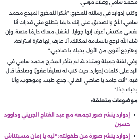
محمد سامي وعلاء مرسي.
وكتب إدوارد في رسالته للمخرج: "شكرا للمخرج المبدع محمد
سامي، الأخ والصديق، على إنك دايمًا بتطلع مني قدرات أنا
نفسي مكنتش أعرف إنها جوايا. الشغل معاك دايمًا متعة، وإن
شاء الله ترجع بالسلامة لمكانك. أنا عارف إنها فترة استراحة،
وهترجع أقوى من الأول. بحبك يا صاحبي."
وفي لفتة جميلة ومتبادلة، لم يتأخر المخرج محمد سامي في
الرد على كلمات إدوارد. حيث كتب له تعليقًا عفويًا وصادقًا قال
فيه: "أنت جامد يا صاحبي الغالي، جدع، طيب، وموهوب، وأنا
بحبك جدًا."
موضوعات متعلقة:
إدوارد ينشر صور تجمعه مع عبد الفتاح الجريني وداوود
حسين
إدوارد ينشر صورة من طفولته: "ليه يا زمان مسبتناش