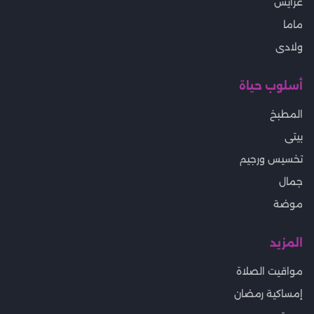
عرايس
ماما
ولادى
أسلوب حياة
المطبخ
بيتى
تخسيس ورجيم
جمال
موضة
المزيد
مواقيت الصلاة
إمساكية رمضان