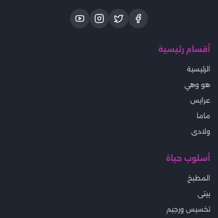
أقسام رئيسية
الرئيسية
هو وهي
عرايس
ماما
ولادى
أسلوب حياة
المطبخ
بيتى
تخسيس ورجيم