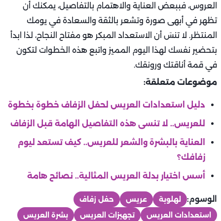
العروس، فببعض العناية والاهتمام بالتفاصيل، يمكنك أن
تظهر في أبهى صورة وتشعر بالثقة والسعادة في يومك
المنتظر. لا تنسَ أن الاستعداد المبكر هو مفتاح النجاح، لذا ابدأ
بتحضير نفسك لهذا اليوم المميز واتبع هذه الخطوات لتكون
في قمة أناقتك ورونقك.
موضوعات متعلقة:
دليل استعدادات العريس لحفل الزفاف خطوة بخطوة
للعريس.. لا تنسى هذه التفاصيل الهامة قبل الزفاف
العناية بالبشرة والشعر للعريس.. كيف تستعد ليوم
زفافك؟
أسس اختيار بدلة العريس المثالية.. نصائح هامة
الوسوم:
لهلوبة
عريس
حفل زفاف
استعدادات العريس
تجهيزات العريس
بشرة العريس