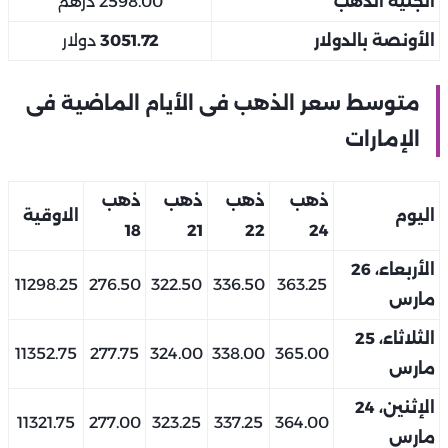
الجنيه الذهب
2598.00 درهم
الأونصة بالدولار
3051.72
دولار
متوسط سعر الذهب فى الأيام الماضية فى
الإمارات
ذهب
ذهب
ذهب
ذهب
اليوم
الاوقية
18
21
22
24
الأربعاء، 26
11298.25
276.50
322.50
336.50
363.25
مارس
الثلاثاء، 25
11352.75
277.75
324.00
338.00
365.00
مارس
الإثنين، 24
11321.75
277.00
323.25
337.25
364.00
مارس