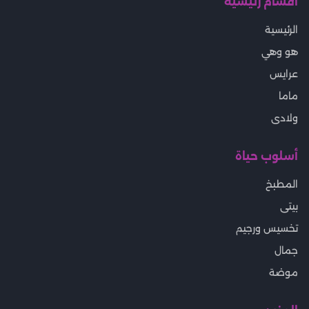
أقسام رئيسية
الرئيسية
هو وهي
عرايس
ماما
ولادى
أسلوب حياة
المطبخ
بيتى
تخسيس ورجيم
جمال
موضة