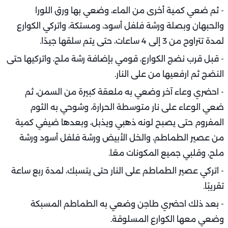
- ثم ضعي كمية أخرى من الماء، وضعي بها ورق اللورا
والحبهان وبصلة ورشة فلفل أسود، ومستكة، واتركي الكوارع
لمدة تتراوح من 3 إلى 4 ساعات، حتى يتم سلقها جيدًا.
- قبل قرب نضج الكوارع، قومي بإضافة رشة ملح، واتركيها حتى
النضج ثم ارفعيها من على النار.
- احضري وعاء آخر وضعي به ملعقة كبيرة من السمن، ثم
ضعي الوعاء على نار متوسطة الحرارة، وشوحي به الثوم
المفروم حتى يصبح لونه ذهبي ويذبل، وبعدها ضيفي كمية
من عصير الطماطم، والخل الأبيض ورشة فلفل أسود ورشة
ملح، وقلبي جميع المكونات معًا.
- اتركي عصير الطماطم على النار حتى يتسبك، لمدة ربع ساعة
تقريبًا.
- بعد ذلك احضري طاجن وضعي به الطماطم المسبكة
وضعي معها الكوارع المسلوقة.