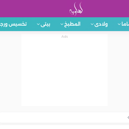
اما
ولادى
المطبخ
بيتى
تخسيس ورجي