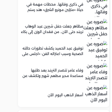
في ذكرى وفاتها.. محطات مهمة في
حياة «مارلين مونرو الشرق» هند رستم
مظاهر جعلت حفل شيرين عبد الوهاب
تريند حتى الآن.. من فقدان الوزن إلى بكاء
محمود الليثي
توفيق عبد الحميد يكشف تطورات حالته
الصحية وسبب اعتزاله الفن: «اجلس على
كرسي متحرك»
وفاء عامر تتصدر التريند بعد طلبها
مساعدة مدير مطعم شهير وتكشف عن
عرض عمل له.. ما الحكاية؟
أسعار الذهب اليوم الآن