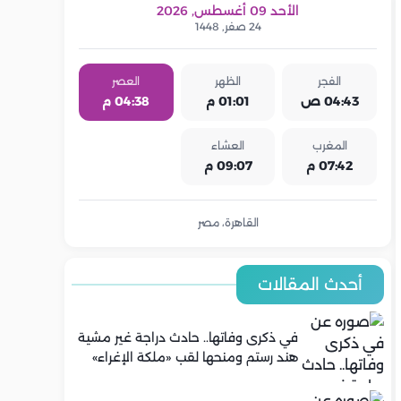
الأحد 09 أغسطس, 2026
24 صفر, 1448
الفجر
الظهر
العصر
04:43 ص
01:01 م
04:38 م
المغرب
العشاء
07:42 م
09:07 م
القاهرة، مصر
أحدث المقالات
في ذكرى وفاتها.. حادث دراجة غير مشية
هند رستم ومنحها لقب «ملكة الإغراء»